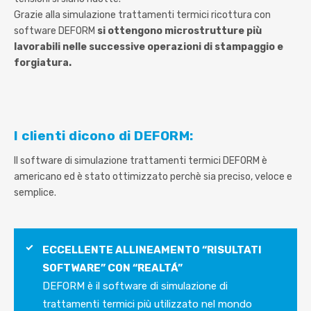
Grazie alla simulazione trattamenti termici ricottura con
software DEFORM
si ottengono microstrutture più
lavorabili nelle successive operazioni di stampaggio e
forgiatura.
I clienti dicono di DEFORM:
Il software di simulazione trattamenti termici DEFORM è
americano ed è stato ottimizzato perchè sia preciso, veloce e
semplice.
ECCELLENTE ALLINEAMENTO “RISULTATI
SOFTWARE” CON “REALTÁ”
DEFORM è il software di simulazione di
trattamenti termici più utilizzato nel mondo