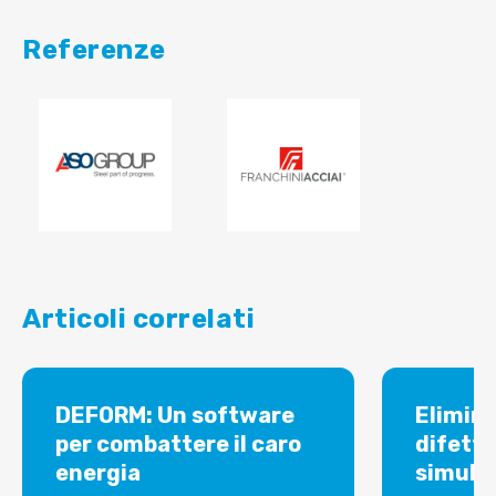
Referenze
Articoli correlati
DEFORM: Un software
Elimina
per combattere il caro
difetti
energia
simula