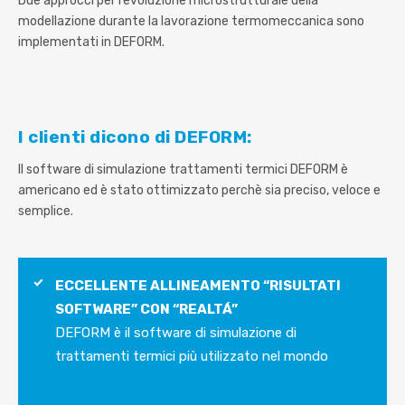
Due approcci per l’evoluzione microstrutturale della
modellazione durante la lavorazione termomeccanica sono
implementati in DEFORM.
I clienti dicono di DEFORM:
Il software di simulazione trattamenti termici DEFORM è
americano ed è stato ottimizzato perchè sia preciso, veloce e
semplice.
ECCELLENTE ALLINEAMENTO “RISULTATI
SOFTWARE” CON “REALTÁ”
DEFORM è il software di simulazione di
trattamenti termici più utilizzato nel mondo