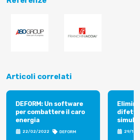
Referenze
Articoli correlati
DEFORM: Un software
Elimina
per combattere il caro
difetti
energia
simula
22/02/2022
29/12/
DEFORM