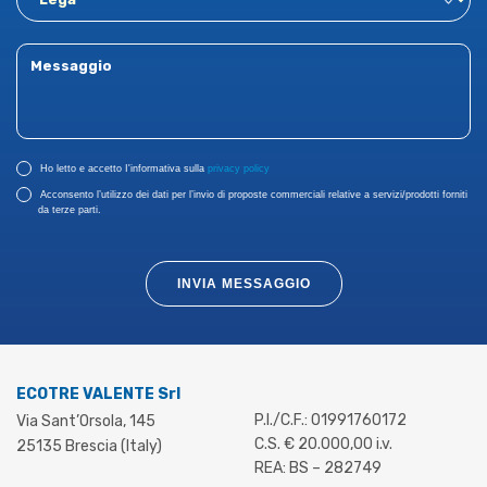
Ho letto e accetto I'informativa sulla
privacy policy
Acconsento l’utilizzo dei dati per l’invio di proposte commerciali relative a servizi/prodotti forniti
da terze parti.
INVIA MESSAGGIO
ECOTRE VALENTE Srl
P.I./C.F.: 01991760172
Via Sant’Orsola, 145
C.S. € 20.000,00 i.v.
25135 Brescia (Italy)
REA: BS – 282749