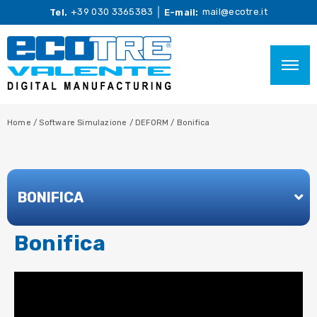
+39 030 3365383
mail@ecotre.it
Tel.
E-mail:
Home
/
Software Simulazione
/
DEFORM
/
Bonifica
BONIFICA
Bonifica