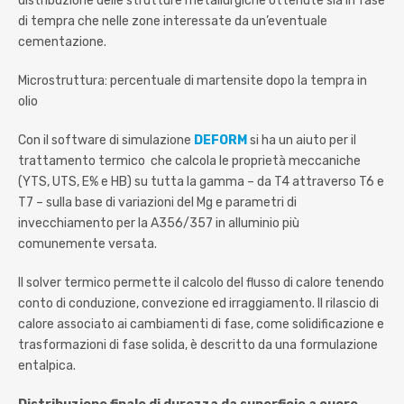
distribuzione delle strutture metallurgiche ottenute sia in fase
di tempra che nelle zone interessate da un’eventuale
cementazione.
Microstruttura: percentuale di martensite dopo la tempra in
olio
Con il software di simulazione
DEFORM
si ha un aiuto per il
trattamento termico che calcola le proprietà meccaniche
(YTS, UTS, E% e HB) su tutta la gamma – da T4 attraverso T6 e
T7 – sulla base di variazioni del Mg e parametri di
invecchiamento per la A356/357 in alluminio più
comunemente versata.
Il solver termico permette il calcolo del flusso di calore tenendo
conto di conduzione, convezione ed irraggiamento. Il rilascio di
calore associato ai cambiamenti di fase, come solidificazione e
trasformazioni di fase solida, è descritto da una formulazione
entalpica.