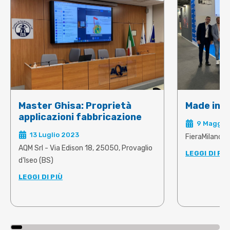
energetico nei forni ...
Master Ghisa: Proprietà
Made in S
applicazioni fabbricazione
9 Maggio 
13 Luglio 2023
FieraMilano, 
AQM Srl - Via Edison 18, 25050, Provaglio
LEGGI DI PIÙ
d'Iseo (BS)
LEGGI DI PIÙ