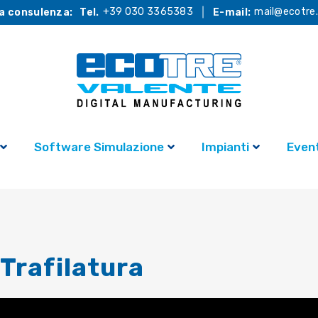
+39 030 3365383
mail@ecotre.
a consulenza:
Tel.
E-mail:
Software Simulazione
Impianti
Event
Trafilatura