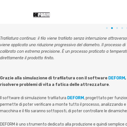
Trafilatura continua: il filo viene trafilato senza interruzione attraverso 
viene applicata una riduzione progressiva del diametro. Il processo di t
calibrato con estrema precisione. È un processo praticato a temperatu
direttamente il prodotto finito.
Grazie alla simulazione di trafilatura con il software
DEFORM
risolvere problemi di vita a fatica delle attrezzature
.
Il software di simulazione trafilatura
DEFORM
, progettato per funzion
permette di poter verificare a monte tutto il processo, analizzando e 
macchina e il filo saranno sottoposti, di poter controllare le dinamiche
DEFORM è uno strumento dedicato alla produzione e quindi semplice da