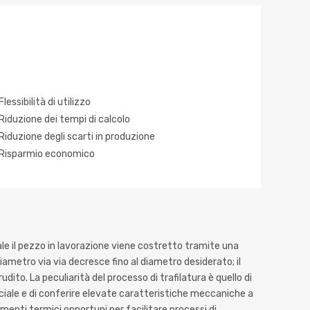
Flessibilità di utilizzo
Riduzione dei tempi di calcolo
Riduzione degli scarti in produzione
Risparmio economico
ale il pezzo in lavorazione viene costretto tramite una
diametro via via decresce fino al diametro desiderato; il
dito. La peculiarità del processo di trafilatura è quello di
iciale e di conferire elevate caratteristiche meccaniche a
menti termici opportuni per facilitare processi di